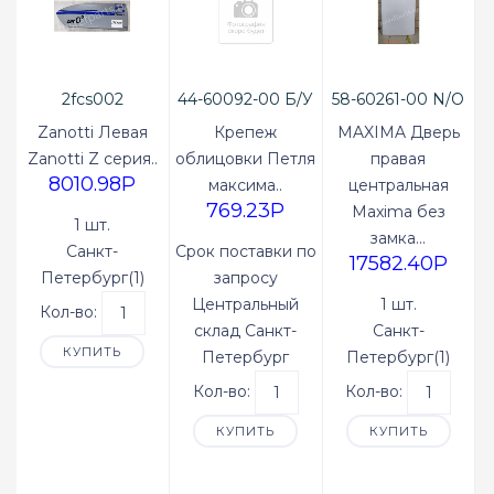
2fcs002
44-60092-00 Б/У
58-60261-00 N/O
Zanotti Левая
Крепеж
MAXIMA Дверь
Zanotti Z серия..
облицовки Петля
правая
8010.98P
максима..
центральная
769.23P
Maxima без
1 шт.
замка...
Санкт-
Срок поставки по
17582.40P
Петербург(1)
запросу
Центральный
1 шт.
Кол-во:
склад Санкт-
Санкт-
КУПИТЬ
Петербург
Петербург(1)
Кол-во:
Кол-во:
КУПИТЬ
КУПИТЬ