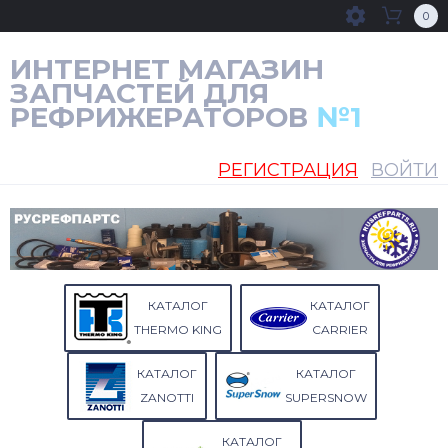
0
ИНТЕРНЕТ МАГАЗИН
ЗАПЧАСТЕЙ ДЛЯ
РЕФРИЖЕРАТОРОВ
№1
РЕГИСТРАЦИЯ
ВОЙТИ
КАТАЛОГ
КАТАЛОГ
THERMO KING
CARRIER
КАТАЛОГ
КАТАЛОГ
ZANOTTI
SUPERSNOW
КАТАЛОГ