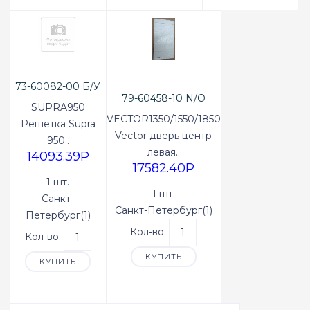
73-60082-00 Б/У
79-60458-10 N/O
SUPRA950
VECTOR1350/1550/1850
Решетка Supra
Vector дверь центр
950..
левая..
14093.39P
17582.40P
1 шт.
1 шт.
Санкт-
Санкт-Петербург(1)
Петербург(1)
Кол-во:
Кол-во:
КУПИТЬ
КУПИТЬ