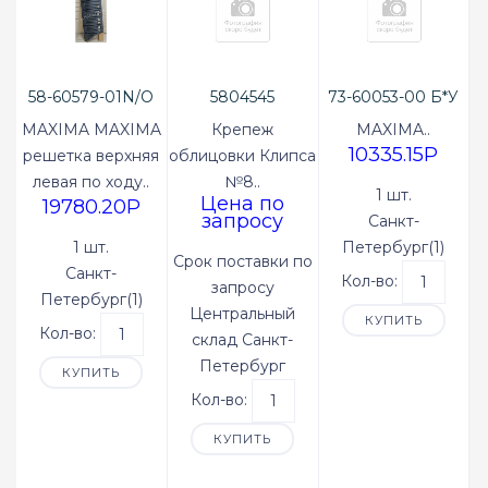
58-60579-01N/O
5804545
73-60053-00 Б*У
MAXIMA MAXIMA
Крепеж
MAXIMA..
10335.15P
решетка верхняя
облицовки Клипса
левая по ходу..
№8..
1 шт.
Цена по
19780.20P
запросу
Санкт-
1 шт.
Петербург(1)
Срок поставки по
Санкт-
Кол-во:
запросу
Петербург(1)
Центральный
КУПИТЬ
Кол-во:
склад Санкт-
Петербург
КУПИТЬ
Кол-во:
КУПИТЬ