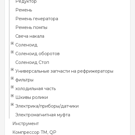
Редуктор
Ремень
Ремень генератора
Ремень помпы
Свеча накала
Соленоид
Соленоид оборотов
Соленоид Стоп
Универсальные запчасти на рефрижераторы
фильтры
холодильная часть
Шкивы ролики
Электрика/приборы/датчики
Электромагнитная муфта
Инструмент
Компрессор TM, QP