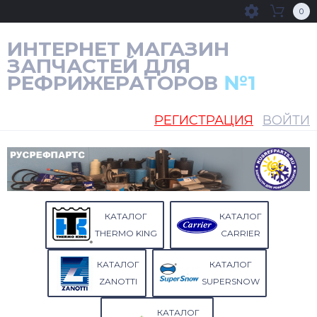
0
ИНТЕРНЕТ МАГАЗИН
ЗАПЧАСТЕЙ ДЛЯ
РЕФРИЖЕРАТОРОВ
№1
РЕГИСТРАЦИЯ
ВОЙТИ
КАТАЛОГ
КАТАЛОГ
THERMO KING
CARRIER
КАТАЛОГ
КАТАЛОГ
ZANOTTI
SUPERSNOW
КАТАЛОГ