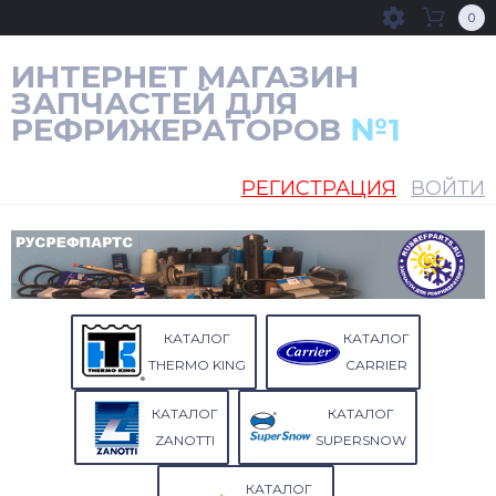
0
ИНТЕРНЕТ МАГАЗИН
ЗАПЧАСТЕЙ ДЛЯ
РЕФРИЖЕРАТОРОВ
№1
РЕГИСТРАЦИЯ
ВОЙТИ
КАТАЛОГ
КАТАЛОГ
THERMO KING
CARRIER
КАТАЛОГ
КАТАЛОГ
ZANOTTI
SUPERSNOW
КАТАЛОГ