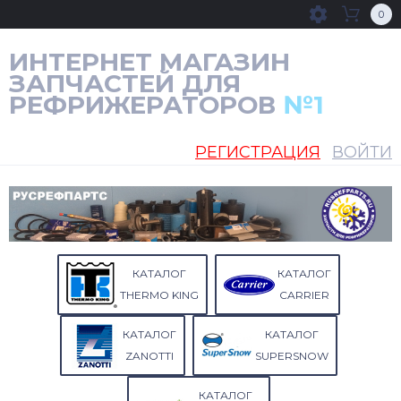
0
ИНТЕРНЕТ МАГАЗИН
ЗАПЧАСТЕЙ ДЛЯ
РЕФРИЖЕРАТОРОВ
№1
РЕГИСТРАЦИЯ
ВОЙТИ
КАТАЛОГ
КАТАЛОГ
THERMO KING
CARRIER
КАТАЛОГ
КАТАЛОГ
ZANOTTI
SUPERSNOW
КАТАЛОГ