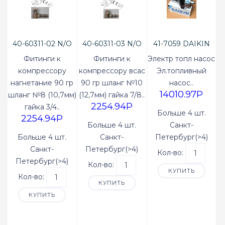
40-60311-02 N/O
40-60311-03 N/O
41-7059 DAIKIN
Фитинги к
Фитинги к
Электр топл насос
компрессору
компрессору всас
Эл.топливный
нагнетание 90 гр
90 гр шланг №10
насос..
14010.97P
шланг №8 (10,7мм)
(12,7мм) гайка 7/8..
2254.94P
гайка 3/4..
Больше 4 шт.
2254.94P
Больше 4 шт.
Санкт-
Больше 4 шт.
Санкт-
Петербург(>4)
Санкт-
Петербург(>4)
Кол-во:
Петербург(>4)
Кол-во:
КУПИТЬ
Кол-во:
КУПИТЬ
КУПИТЬ