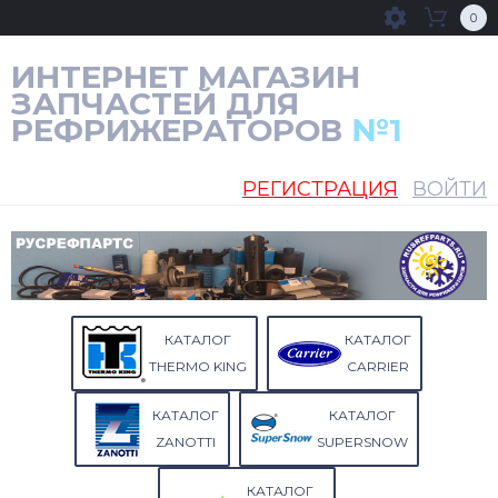
0
ИНТЕРНЕТ МАГАЗИН
ЗАПЧАСТЕЙ ДЛЯ
РЕФРИЖЕРАТОРОВ
№1
РЕГИСТРАЦИЯ
ВОЙТИ
КАТАЛОГ
КАТАЛОГ
THERMO KING
CARRIER
КАТАЛОГ
КАТАЛОГ
ZANOTTI
SUPERSNOW
КАТАЛОГ