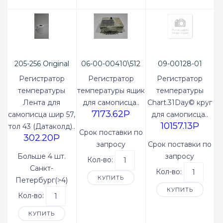
205-256 Original
06-00-00410\512
09-00128-01
Б/У
Original
Регистратор
Регистратор
Регистратор
температуры
температуры ящик
температуры
Лента для
для самописца..
Chart.31Day© круг
7173.62P
самописца шир 57,
для самописца..
10157.13P
тол 43 (Датаколд)..
Срок поставки по
302.20P
запросу
Срок поставки по
Больше 4 шт.
запросу
Кол-во:
Санкт-
Кол-во:
КУПИТЬ
Петербург(>4)
КУПИТЬ
Кол-во:
КУПИТЬ