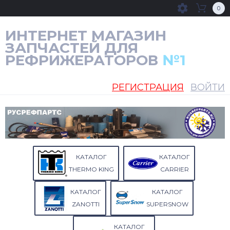
0
ИНТЕРНЕТ МАГАЗИН
ЗАПЧАСТЕЙ ДЛЯ
РЕФРИЖЕРАТОРОВ
№1
РЕГИСТРАЦИЯ
ВОЙТИ
КАТАЛОГ
КАТАЛОГ
THERMO KING
CARRIER
КАТАЛОГ
КАТАЛОГ
ZANOTTI
SUPERSNOW
КАТАЛОГ