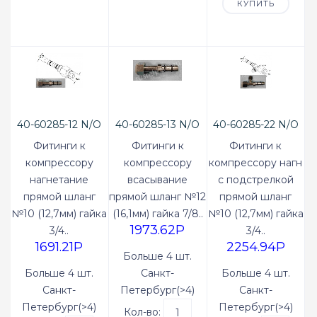
КУПИТЬ
40-60285-12 N/O
40-60285-13 N/O
40-60285-22 N/O
Фитинги к
Фитинги к
Фитинги к
компрессору
компрессору
компрессору нагн
нагнетание
всасывание
с подстрелкой
прямой шланг
прямой шланг №12
прямой шланг
№10 (12,7мм) гайка
(16,1мм) гайка 7/8..
№10 (12,7мм) гайка
1973.62P
3/4..
3/4..
1691.21P
2254.94P
Больше 4 шт.
Больше 4 шт.
Санкт-
Больше 4 шт.
Санкт-
Петербург(>4)
Санкт-
Петербург(>4)
Петербург(>4)
Кол-во: