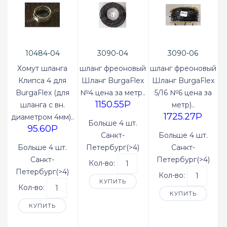
10484-04
3090-04
3090-06
Хомут шланга
шланг фреоновый
шланг фреоновый
Клипса 4 для
Шланг BurgaFlex
Шланг BurgaFlex
BurgaFlex (для
№4 цена за метр..
5/16 №6 цена за
1150.55P
шланга с вн.
метр)..
1725.27P
диаметром 4мм)..
Больше 4 шт.
95.60P
Санкт-
Больше 4 шт.
Больше 4 шт.
Петербург(>4)
Санкт-
Санкт-
Петербург(>4)
Кол-во:
Петербург(>4)
Кол-во:
КУПИТЬ
Кол-во:
КУПИТЬ
КУПИТЬ