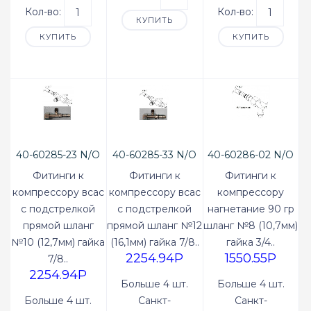
Кол-во:
Кол-во:
КУПИТЬ
КУПИТЬ
КУПИТЬ
40-60285-23 N/O
40-60285-33 N/O
40-60286-02 N/O
Фитинги к
Фитинги к
Фитинги к
компрессору всас
компрессору всас
компрессору
с подстрелкой
с подстрелкой
нагнетание 90 гр
прямой шланг
прямой шланг №12
шланг №8 (10,7мм)
№10 (12,7мм) гайка
(16,1мм) гайка 7/8..
гайка 3/4..
2254.94P
1550.55P
7/8..
2254.94P
Больше 4 шт.
Больше 4 шт.
Больше 4 шт.
Санкт-
Санкт-