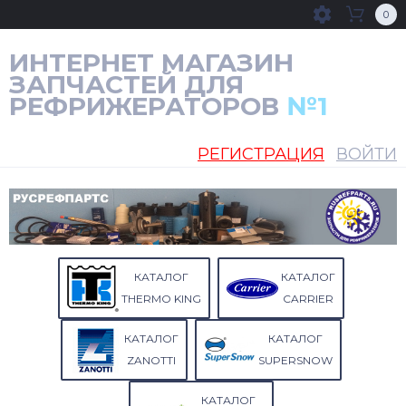
0
ИНТЕРНЕТ МАГАЗИН
ЗАПЧАСТЕЙ ДЛЯ
РЕФРИЖЕРАТОРОВ
№1
РЕГИСТРАЦИЯ
ВОЙТИ
КАТАЛОГ
КАТАЛОГ
THERMO KING
CARRIER
КАТАЛОГ
КАТАЛОГ
ZANOTTI
SUPERSNOW
КАТАЛОГ