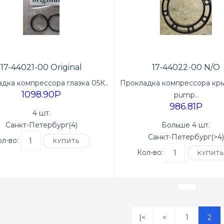
17-44021-00 Original
17-44022-00 N/O
дка компрессора глазка 05К..
Прокладка компрессора кры
1098.90P
pump..
986.81P
4 шт.
Санкт-Петербург(4)
Больше 4 шт.
Санкт-Петербург(>4)
ол-во:
КУПИТЬ
Кол-во:
КУПИТ
|<
<
1
2