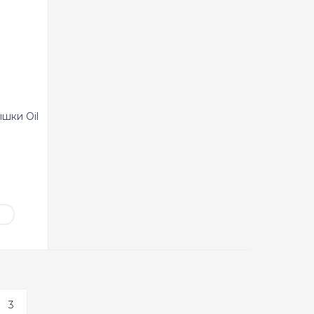
шки Oil
Ь
3