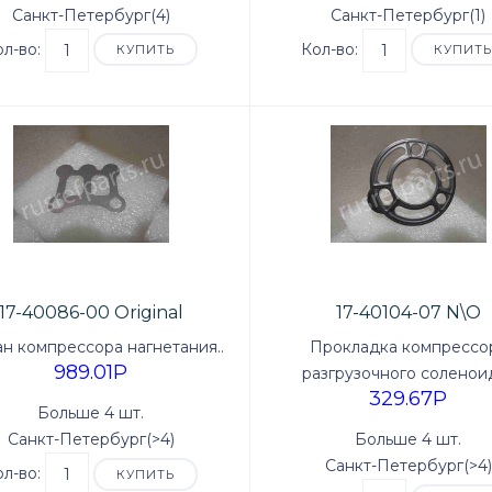
Санкт-Петербург(4)
Санкт-Петербург(1)
ол-во:
Кол-во:
КУПИТЬ
КУПИТ
17-40086-00 Original
17-40104-07 N\O
ан компрессора нагнетания..
Прокладка компрессо
989.01P
разгрузочного соленоид
329.67P
Больше 4 шт.
Санкт-Петербург(>4)
Больше 4 шт.
Санкт-Петербург(>4)
ол-во:
КУПИТЬ