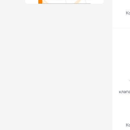
К
клап
К