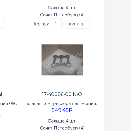
Больше 4 шт.
Санкт-Петербург(>4)
Кол-во:
Ь
КУПИТЬ
l
17-40086-00 N\O
ания 05G
клапан компрессора нагнетания..
549.45P
у
Больше 4 шт.
Санкт-Петербург(>4)