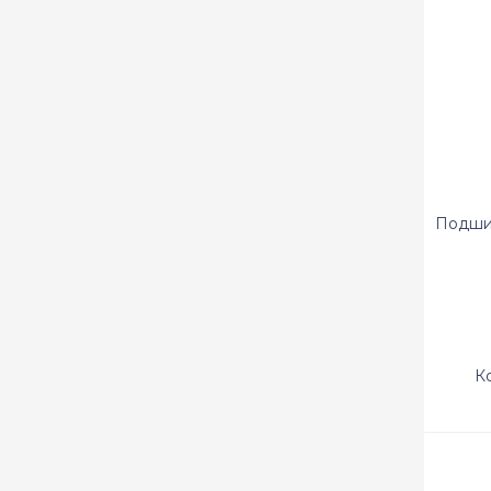
Подши
К