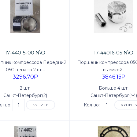
17-44015-00 N\O
17-44016-05 N\O
пник компрессора Передний
Поршень компрессора 05G
05G цена за 2 шт..
выемкой..
3296.70P
3846.15P
2 шт.
Больше 4 шт.
Санкт-Петербург(2)
Санкт-Петербург(>4)
ол-во:
Кол-во:
КУПИТЬ
КУПИТ