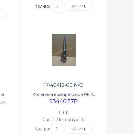
Кол-во:
КУПИТЬ
Ь
17-40413-00 N/O
ра
Коленвал компрессора 06D..
93440.57P
а..
1 шт.
Санкт-Петербург(1)
Кол-во:
КУПИТЬ