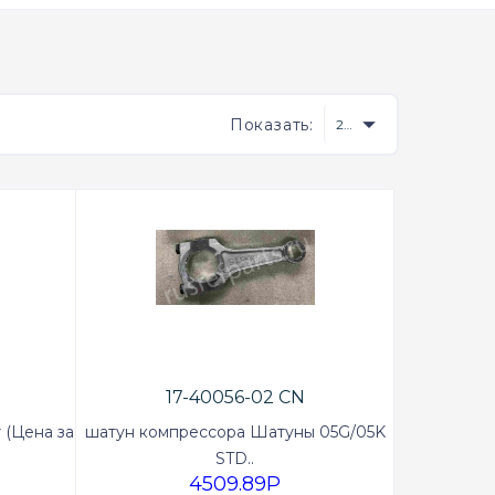
Показать:
20
17-40056-02 CN
 (Цена за
шатун компрессора Шатуны 05G/05K
STD..
4509.89P