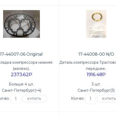
17-44007-06 Original
17-44008-00 N/O
ладка компрессора нижняя
Деталь компрессора Трастов
(железо)..
переднее..
2373.62P
1916.48P
Больше 4 шт.
3 шт.
Санкт-Петербург(>4)
Санкт-Петербург(3)
ол-во:
Кол-во:
КУПИТЬ
КУПИТ