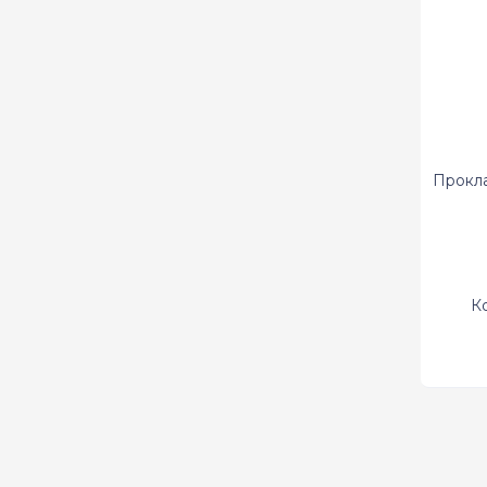
Прокла
К