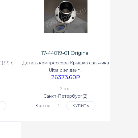
17-44019-01 Original
(37) с
Деталь компрессора Крышка сальника
Ultra с эл.двиг...
26373.60P
2 шт.
Санкт-Петербург(2)
Кол-во:
Ь
КУПИТЬ