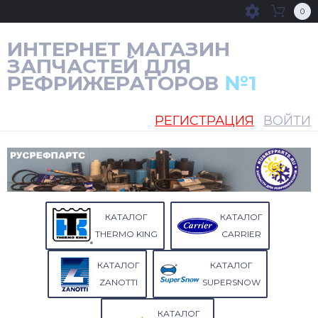
0
ИНТЕРНЕТ МАГАЗИН
ЗАПЧАСТЕЙ ДЛЯ
РЕФРИЖЕРАТОРОВ
№1
РЕГИСТРАЦИЯ
ВОЙТИ
КАТАЛОГ
КАТАЛОГ
THERMO KING
CARRIER
КАТАЛОГ
КАТАЛОГ
ZANOTTI
SUPERSNOW
КАТАЛОГ