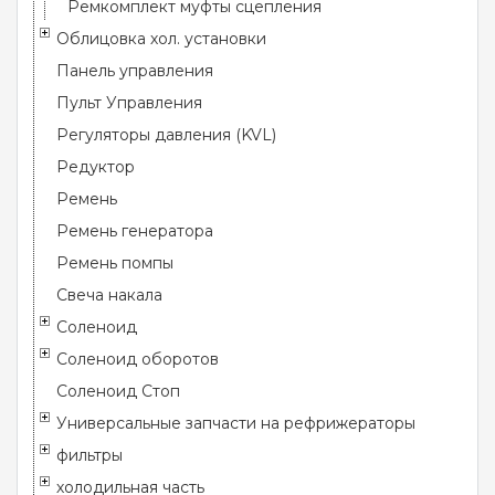
Ремкомплект муфты сцепления
Облицовка хол. установки
Панель управления
Пульт Управления
Регуляторы давления (KVL)
Редуктор
Ремень
Ремень генератора
Ремень помпы
Свеча накала
Соленоид
Соленоид оборотов
Соленоид Стоп
Универсальные запчасти на рефрижераторы
фильтры
холодильная часть