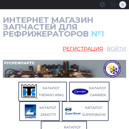
0
ИНТЕРНЕТ МАГАЗИН
ЗАПЧАСТЕЙ ДЛЯ
РЕФРИЖЕРАТОРОВ
№1
РЕГИСТРАЦИЯ
ВОЙТИ
КАТАЛОГ
КАТАЛОГ
THERMO KING
CARRIER
КАТАЛОГ
КАТАЛОГ
ZANOTTI
SUPERSNOW
КАТАЛОГ