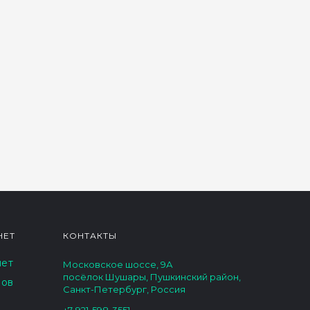
НЕТ
КОНТАКТЫ
нет
Московское шоссе, 9А
посёлок Шушары, Пушкинский район,
зов
Санкт-Петербург, Россия
+7-921-598-3551