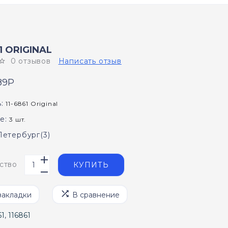
61 ORIGINAL
0 отзывов
Написать отзыв
89P
:
11-6861 Original
е:
3 шт.
Петербург(3)
ство
КУПИТЬ
закладки
В сравнение
61
,
116861