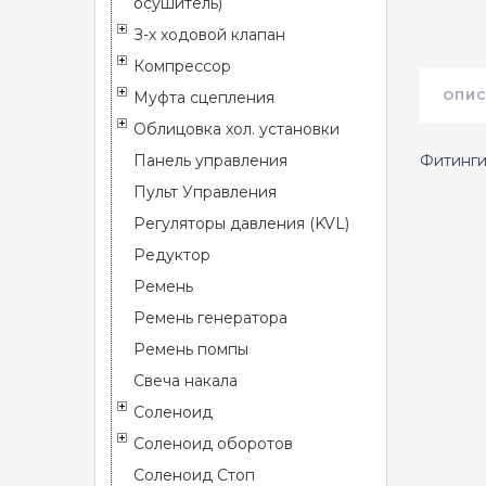
осушитель)
З-х ходовой клапан
Компрессор
Муфта сцепления
ОПИС
Облицовка хол. установки
Панель управления
Фитинги
Пульт Управления
Регуляторы давления (KVL)
Редуктор
Ремень
Ремень генератора
Ремень помпы
Свеча накала
Соленоид
Соленоид оборотов
Соленоид Стоп