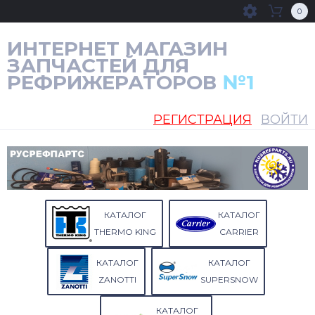
0
ИНТЕРНЕТ МАГАЗИН
ЗАПЧАСТЕЙ ДЛЯ
РЕФРИЖЕРАТОРОВ
№1
РЕГИСТРАЦИЯ
ВОЙТИ
КАТАЛОГ
КАТАЛОГ
THERMO KING
CARRIER
КАТАЛОГ
КАТАЛОГ
ZANOTTI
SUPERSNOW
КАТАЛОГ