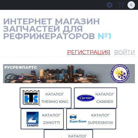
0
ИНТЕРНЕТ МАГАЗИН
ЗАПЧАСТЕЙ ДЛЯ
РЕФРИЖЕРАТОРОВ
№1
РЕГИСТРАЦИЯ
ВОЙТИ
КАТАЛОГ
КАТАЛОГ
THERMO KING
CARRIER
КАТАЛОГ
КАТАЛОГ
ZANOTTI
SUPERSNOW
КАТАЛОГ