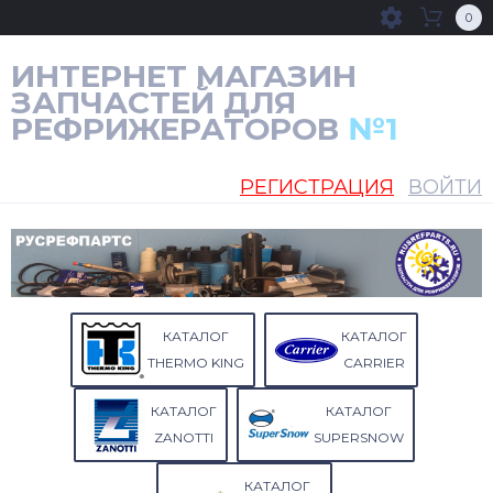
0
ИНТЕРНЕТ МАГАЗИН
ЗАПЧАСТЕЙ ДЛЯ
РЕФРИЖЕРАТОРОВ
№1
РЕГИСТРАЦИЯ
ВОЙТИ
КАТАЛОГ
КАТАЛОГ
THERMO KING
CARRIER
КАТАЛОГ
КАТАЛОГ
ZANOTTI
SUPERSNOW
КАТАЛОГ