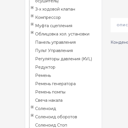
осушитель)
З-х ходовой клапан
Компрессор
Муфта сцепления
ОПИС
Облицовка хол. установки
Панель управления
Конденс
Пульт Управления
Регуляторы давления (KVL)
Редуктор
Ремень
Ремень генератора
Ремень помпы
Свеча накала
Соленоид
Соленоид оборотов
Соленоид Стоп