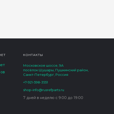
НЕТ
КОНТАКТЫ
нет
Московское шоссе, 9А
посёлок Шушары, Пушкинский район,
зов
Санкт-Петербург, Россия
+7-921-598-3551
shop-info@rusrefparts.ru
7 дней в неделю с 9:00 до 19:00