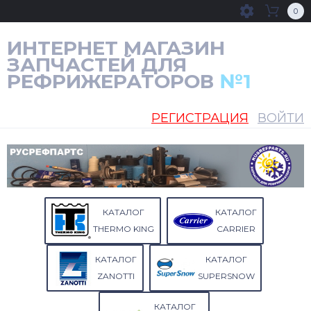
0
ИНТЕРНЕТ МАГАЗИН
ЗАПЧАСТЕЙ ДЛЯ
РЕФРИЖЕРАТОРОВ
№1
РЕГИСТРАЦИЯ
ВОЙТИ
КАТАЛОГ
КАТАЛОГ
THERMO KING
CARRIER
КАТАЛОГ
КАТАЛОГ
ZANOTTI
SUPERSNOW
КАТАЛОГ