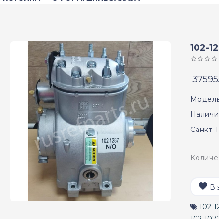
102-1
37595
Модель
Наличи
Санкт-
Количе
В 
102-1
102-107