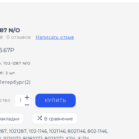
287 N/O
0 отзывов
Написать отзыв
5.67P
:
102-1287 N/O
е:
2 шт.
Петербург(2)
ство
КУПИТЬ
закладки
В сравнение
287
,
1021287
,
102-1146
,
1021146
,
8021146
,
802-1146
,
2
,
1021072
,
8081072
,
8021072
,
X214
,
X-214