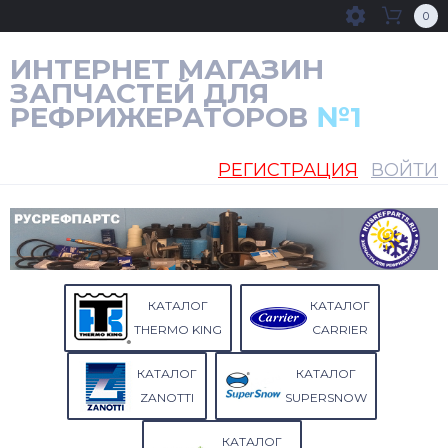
0
ИНТЕРНЕТ МАГАЗИН
ЗАПЧАСТЕЙ ДЛЯ
РЕФРИЖЕРАТОРОВ
№1
РЕГИСТРАЦИЯ
ВОЙТИ
КАТАЛОГ
КАТАЛОГ
THERMO KING
CARRIER
КАТАЛОГ
КАТАЛОГ
ZANOTTI
SUPERSNOW
КАТАЛОГ