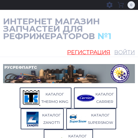
0
ИНТЕРНЕТ МАГАЗИН
ЗАПЧАСТЕЙ ДЛЯ
РЕФРИЖЕРАТОРОВ
№1
РЕГИСТРАЦИЯ
ВОЙТИ
КАТАЛОГ
КАТАЛОГ
THERMO KING
CARRIER
КАТАЛОГ
КАТАЛОГ
ZANOTTI
SUPERSNOW
КАТАЛОГ